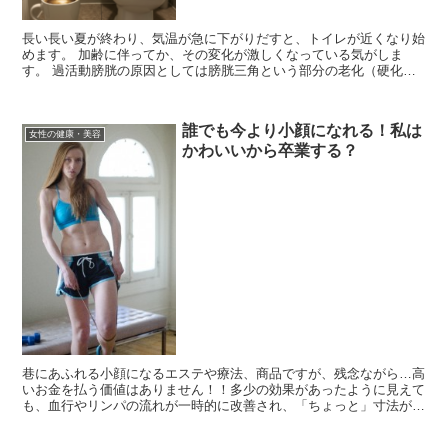
長い長い夏が終わり、気温が急に下がりだすと、トイレが近くなり始
めます。 加齢に伴ってか、その変化が激しくなっている気がしま
す。 過活動膀胱の原因としては膀胱三角という部分の老化（硬化）
と聞きますが、 とりあえず生活習慣の中で要因と考え...
誰でも今より小顔になれる！私は
女性の健康・美容
かわいいから卒業する？
巷にあふれる小顔になるエステや療法、商品ですが、残念ながら…高
いお金を払う価値はありません！！多少の効果があったように見えて
も、血行やリンパの流れが一時的に改善され、「ちょっと」寸法が変
化しただけで、生活パターンが改善されなければすぐに（半...