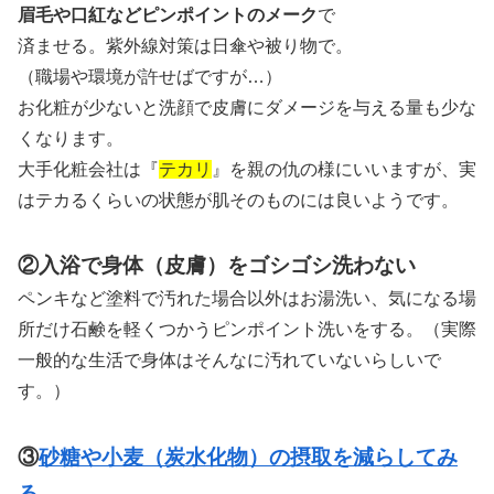
眉毛や口紅などピンポイントのメーク
で
済ませる。紫外線対策は日傘や被り物で。
（職場や環境が許せばですが…）
お化粧が少ないと洗顔で皮膚にダメージを
与える量も少な
くなります。
大手化粧会社は『
テカリ
』を親の仇の様にいいますが、
実
はテカるくらいの状態が肌そのものには良いようです。
②入浴で身体（皮膚）をゴシゴシ洗わない
ペンキなど塗料で汚れた場合以外はお湯洗い、
気になる場
所だけ石鹸を軽くつかう
ピンポイント洗いをする。
（実際
一般的な生活で身体はそんなに汚れていないらしいで
す。）
③
砂糖や小麦（炭水化物）の摂取を減らしてみ
る