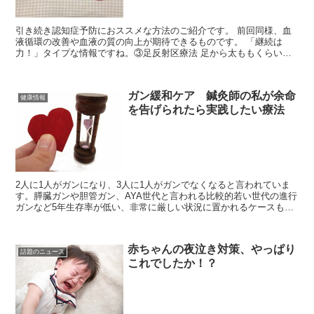
引き続き認知症予防におススメな方法のご紹介です。 前回同様、血
液循環の改善や血液の質の向上が期待できるものです。 「継続は
力！」タイプな情報ですね。③足反射区療法 足から太ももくらいま
でのマッサージも効果的といわれています。 全身の血液...
ガン緩和ケア 鍼灸師の私が余命
健康情報
を告げられたら実践したい療法
2人に1人がガンになり、3人に1人がガンでなくなると言われていま
す。膵臓ガンや胆管ガン、AYA世代と言われる比較的若い世代の進行
ガンなど5年生存率が低い、非常に厳しい状況に置かれるケースも人
事ではありません。私が勉強した健康法「操体法」の創...
赤ちゃんの夜泣き対策、やっぱり
話題のニュース
これでしたか！？