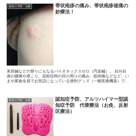
帯状疱疹の痛み、帯状疱疹後痛の
病気の予防・治療
妙療法！
美容鍼などの替りにもなるパイオネックスゼロ（円皮鍼）。 自分自
身の腰痛や肩こり、花粉症時の目の周りの痛み、筋肉痛などなど、い
まや家族全員でお世話になっている便利グッズ（一般医療機器）で
す。 先日、私も50歳を前にして初めて帯...
認知症予防、アルツハイマー型認
病気の予防・治療
知症予防 代替療法（お灸、反射
区療法）