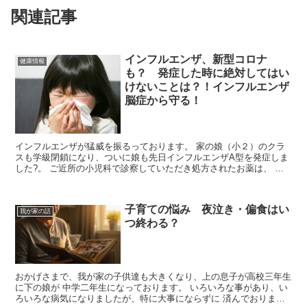
関連記事
インフルエンザ、新型コロナ
健康情報
も？ 発症した時に絶対してはい
けないことは？！インフルエンザ
脳症から守る！
インフルエンザが猛威を振るっております。 家の娘（小２）のクラ
スも学級閉鎖になり、ついに娘も先日インフルエンザA型を発症しま
した?。 ご近所の小児科で診察していただき処方されたお薬は、 ・
イナビル吸入粉末剤20mg(インフルエンザ...
子育ての悩み 夜泣き・偏食はい
我が家の話
つ終わる？
おかげさまで、我が家の子供達も大きくなり、上の息子が高校三年生
に下の娘が 中学二年生になっております。 いろいろな事があり、い
ろいろな病気になりましたが、特に大事にならずに 済んでおりま