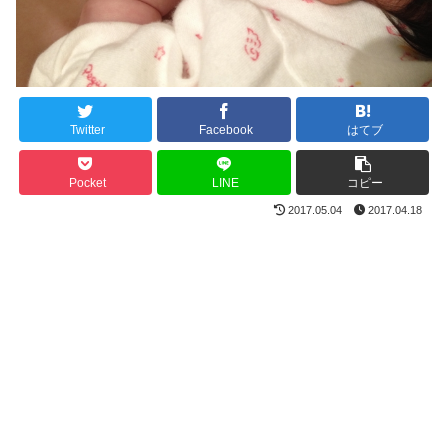
Twitter
Facebook
はてブ
Pocket
LINE
コピー
2017.05.04
2017.04.18